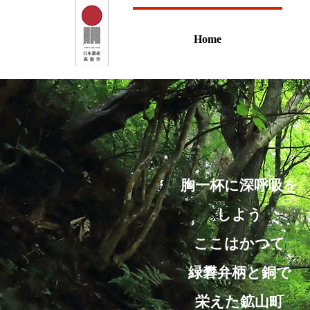
Home
胸一杯に深呼吸を
しよう
ここはかつて
緑礬弁柄と銅で
栄えた
鉱山町