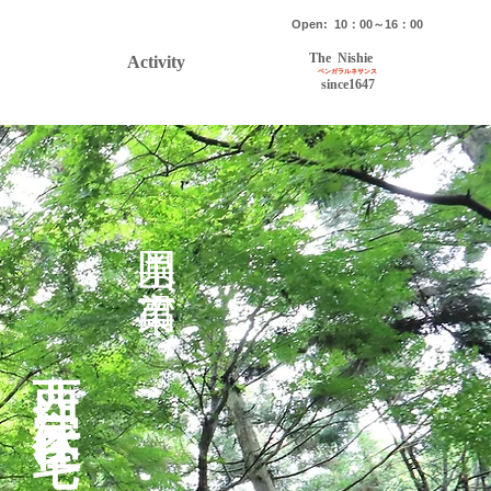
Open: 10：00～16：00
The Nishie
Activity
ベンガラルネサンス
since1647
​岡山県 高梁市
西江家住宅