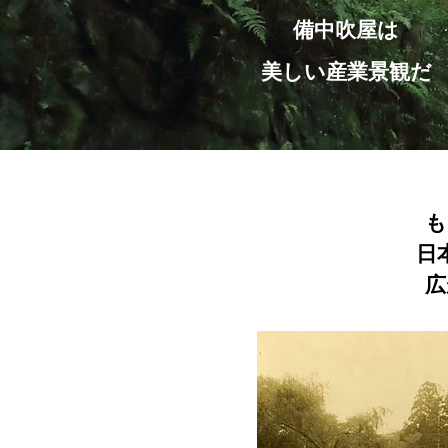
備中吹屋は
美しい産業景観だ
も
日
広