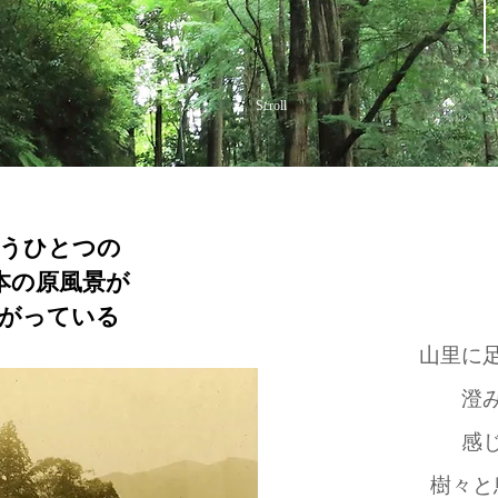
Scroll
うひとつの
本の原風景が
がっている
山里に
澄
感
樹々と