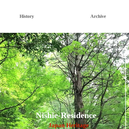
History
Archive
Nishie-Residence
Japan Heritage