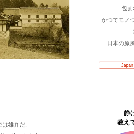
包ま
かつてモノ
日本の原
Japan 
静
教え
空は雄弁だ。