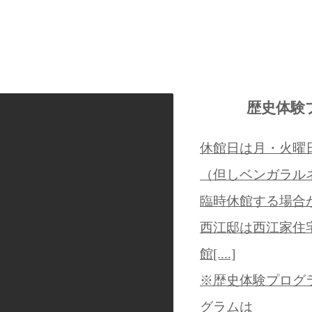
歴史体験
休館日は月・火曜
（但しベンガラル
臨時休館する場
西江邸は西江家住
館[....]
※歴史体験プログ
グラムは