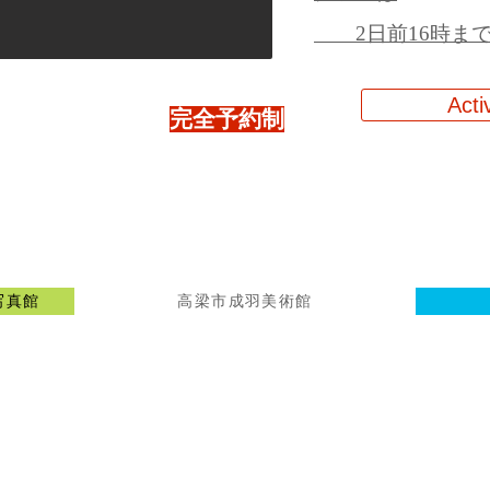
​ 2日前16時ま
Acti
​完全予約制
文写真館
高梁市成羽美術館
西江邸・西江家住宅
[℡] 0866-29-2805
[Address]
岡山県高梁市成羽町坂本1604
[開館時間] 10:00-16:00
[休館日] 月・火曜日
[駐車場] 無料（バス5台・乗用車30台）
[駐輪場] 無料（5輪）