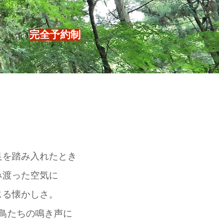
​完全予約制
足を踏み入れたとき
み渡った空気
に
じる懐かしさ。
鳥たちの鳴き声に